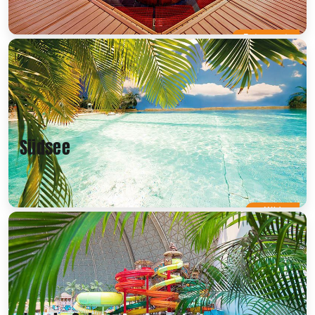
Entspannt
Südsee
Mild