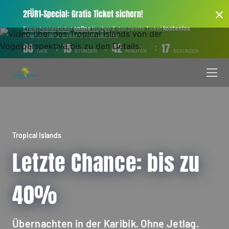
2FÜR1-Special: Gratis Ticket sichern!
Erwachsenenticket
online
buchen
& das zweite Ticket
kostenlos
erhalten! Solange der Vorrat reicht!👫
:
:
:
00
15
42
15
TAGE
STUNDEN
MINUTEN
SEKUNDEN
Tropical Islands
Letzte Chance: bis zu
40%
Übernachten in der Karibik. Ohne Jetlag.