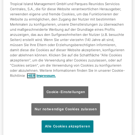
Tropical Island Management GmbH und Parques Reunidos Servicios
Centrales, S.A., die für diese Website verantwortlichen Herausgeber,
verwenden eigene und fremde Cookies, um das Funktionieren der
Website zu ermöglichen, den Zugang der Nutzer mit bestimmten
Merkmalen zu konfigurieren, unsere Dienstleistungen zu überwachen
und maßgeschneiderte Werbung auf der Grundlage eines Profils
anzuzeigen, das aus den Surfgewohnheiten der Nutzer (z.B. besuchte
Seiten) erstellt wird. Wenn Sie unter vierzehn (14) Jahre alt sind,
müssen Sie Ihre Eltern oder Erziehungsberechtigten informieren,
Ticket+Easy Day für nur 99€
damit diese die Cookies auf dieser Website akzeptieren, konfigurieren
oder ablehnen können. Klicken Sie auf die Schaltfläche "Alle Cookies
akzeptieren", um die Verwendung aller Cookies zuzulassen, oder auf
"Cookies setzen", um die Verwendung von Cookies zu konfigurieren
oder abzulehnen. Weitere Informationen finden Sie in unserer Cookie-
Richtlinie
HIER
Impressum.
Cookie-Einstellungen
Nur notwendige Cookies zulassen
Nur 31,90€
Alle Cookies akzeptieren