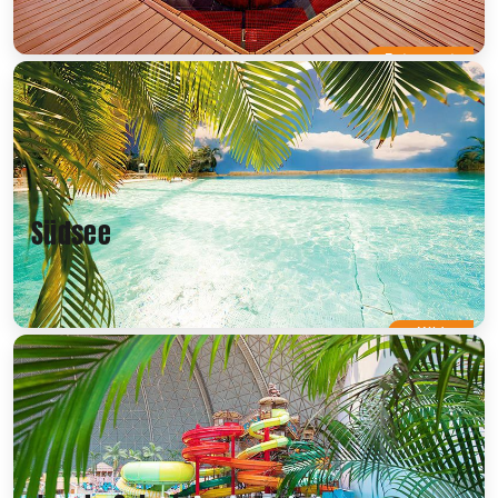
Entspannt
Südsee
Mild