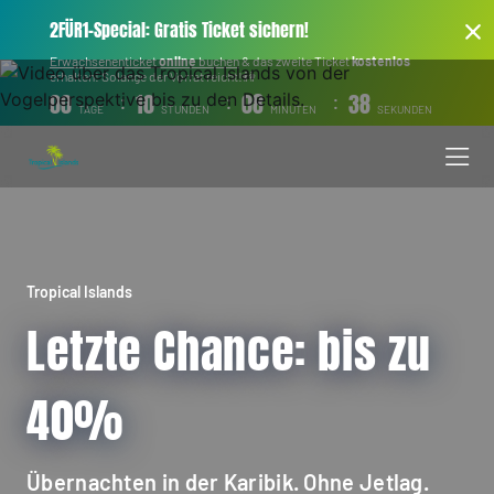
2FÜR1-Special: Gratis Ticket sichern!
Erwachsenenticket
online
buchen
& das zweite Ticket
kostenlos
erhalten! Solange der Vorrat reicht!👫
:
:
:
00
10
08
37
TAGE
STUNDEN
MINUTEN
SEKUNDEN
Tropical Islands
Letzte Chance: bis zu
40%
Übernachten in der Karibik. Ohne Jetlag.