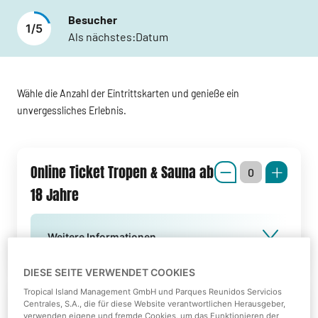
Besucher
1
/
5
Als nächstes:
Datum
Wähle die Anzahl der Eintrittskarten und genieße ein
unvergessliches Erlebnis.
Online Ticket Tropen & Sauna ab
18 Jahre
Weitere Informationen
DIESE SEITE VERWENDET COOKIES
Tropical Island Management GmbH und Parques Reunidos Servicios
Online Ticket Tropen & Sauna
Centrales, S.A., die für diese Website verantwortlichen Herausgeber,
verwenden eigene und fremde Cookies, um das Funktionieren der