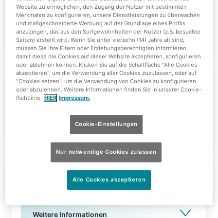
Jugendlich (13-17)
Website zu ermöglichen, den Zugang der Nutzer mit bestimmten
Merkmalen zu konfigurieren, unsere Dienstleistungen zu überwachen
und maßgeschneiderte Werbung auf der Grundlage eines Profils
anzuzeigen, das aus den Surfgewohnheiten der Nutzer (z.B. besuchte
Weitere Informationen
Seiten) erstellt wird. Wenn Sie unter vierzehn (14) Jahre alt sind,
müssen Sie Ihre Eltern oder Erziehungsberechtigten informieren,
damit diese die Cookies auf dieser Website akzeptieren, konfigurieren
oder ablehnen können. Klicken Sie auf die Schaltfläche "Alle Cookies
akzeptieren", um die Verwendung aller Cookies zuzulassen, oder auf
Online Ticket Tropen & Sauna
"Cookies setzen", um die Verwendung von Cookies zu konfigurieren
oder abzulehnen. Weitere Informationen finden Sie in unserer Cookie-
Kind (4-12 Jahre)
Richtlinie
HIER
Impressum.
Weitere Informationen
Cookie-Einstellungen
Nur notwendige Cookies zulassen
Online Ticket Tropen & Sauna
Alle Cookies akzeptieren
Ermäßigt
Weitere Informationen