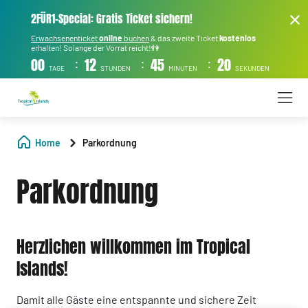
2FÜR1-Special: Gratis Ticket sichern!
Erwachsenenticket
online
buchen
& das zweite Ticket
kostenlos
erhalten! Solange der Vorrat reicht!👫
:
:
:
00
12
45
20
TAGE
STUNDEN
MINUTEN
SEKUNDEN
Home
Parkordnung
Parkordnung
Herzlichen willkommen im Tropical
Islands!
Damit alle Gäste eine entspannte und sichere Zeit