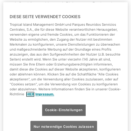
genießen können, bitten wir Dich, unsere Poolregeln zu
beachten. Sie helfen uns, ein angenehmes und faires
DIESE SEITE VERWENDET COOKIES
Miteinander zu gewährleisten – für unbeschwerten
Badespaß von früh bis spät.
Tropical Island Management GmbH und Parques Reunidos Servicios
Centrales, S.A., die für diese Website verantwortlichen Herausgeber,
verwenden eigene und fremde Cookies, um das Funktionieren der
Alle Pools (Lagune, Südsee, Winter und Sommer Pool
Website zu ermöglichen, den Zugang der Nutzer mit bestimmten
des Amazonia-Bereiches):
Merkmalen zu konfigurieren, unsere Dienstleistungen zu überwachen
und maßgeschneiderte Werbung auf der Grundlage eines Profils
Die Nutzung der Pools wird für Nichtschwimmer
anzuzeigen, das aus den Surfgewohnheiten der Nutzer (z.B. besuchte
Seiten) erstellt wird. Wenn Sie unter vierzehn (14) Jahre alt sind,
nicht empfohlen.
müssen Sie Ihre Eltern oder Erziehungsberechtigten informieren,
Kinder unter 14 Jahren müssen jederzeit von
damit diese die Cookies auf dieser Website akzeptieren, konfigurieren
oder ablehnen können. Klicken Sie auf die Schaltfläche "Alle Cookies
einem Erwachsenen begleitet werden.
akzeptieren", um die Verwendung aller Cookies zuzulassen, oder auf
Die Verwendung einer Schwimmweste wird für
"Cookies setzen", um die Verwendung von Cookies zu konfigurieren
oder abzulehnen. Weitere Informationen finden Sie in unserer Cookie-
Minderjährige unter
14 Jahren
und für alle
Richtlinie
HIER
Impressum.
Personen mit Einschränkungen im
Wasser empfohlen.
Cookie-Einstellungen
Besucher müssen jederzeit den Anweisungen der
Rettungsschwimmer und Schichtleiter folgen.
Der Zugang für Personen unter dem Einfluss von
Nur notwendige Cookies zulassen