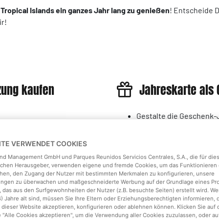
,
Tropical Islands ein ganzes Jahr lang zu genießen
! Entscheide D
ir!
zung kaufen
Jahreskarte als
Gestalte die Geschenk-
Lass sie an eine Adresse
-Automaten - Fertig!
Der/die Beschenkte erh
EITE VERWENDET COOKIES
ach dem Kauf automatisch
Jahreskarte
an unserer 
land Management GmbH und Parques Reunidos Servicios Centrales, S.A., die für die
Danach kann der Check-
ichen Herausgeber, verwenden eigene und fremde Cookies, um das Funktionieren 
Bitte beachte
, dass di
hen, den Zugang der Nutzer mit bestimmten Merkmalen zu konfigurieren, unsere
tungen zu überwachen und maßgeschneiderte Werbung auf der Grundlage eines Pro
automatisch aktiviert
wi
 das aus den Surfgewohnheiten der Nutzer (z.B. besuchte Seiten) erstellt wird. We
4) Jahre alt sind, müssen Sie Ihre Eltern oder Erziehungsberechtigten informieren, 
 dieser Website akzeptieren, konfigurieren oder ablehnen können. Klicken Sie auf 
Als Geschenk kaufen
e "Alle Cookies akzeptieren", um die Verwendung aller Cookies zuzulassen, oder au