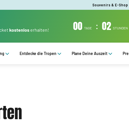
Souvenirs & E-Shop
00
:
02
TAGE
STUNDEN
icket
kostenlos
erhalten!
ung
Entdecke die Tropen
Plane Deine Auszeit
Pre
rten