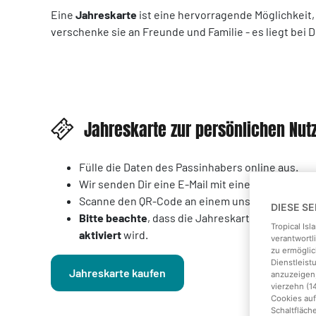
Eine
Jahreskarte
ist eine hervorragende Möglichkeit
verschenke sie an Freunde und Familie - es liegt bei D
Jahreskarte zur persönlichen Nut
Fülle die Daten des Passinhabers online aus.
Wir senden Dir eine E-Mail mit einem QR-Code.
Scanne den QR-Code an einem unserer Check In
DIESE S
Bitte beachte
, dass die Jahreskarte
2 Monate n
Tropical Is
aktiviert
wird.
verantwortl
zu ermöglic
Dienstleis
Jahreskarte kaufen
anzuzeigen,
vierzehn (1
Cookies auf
Schaltfläch