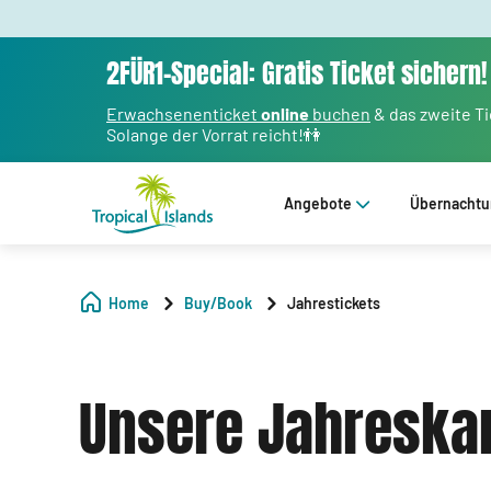
2FÜR1-Special: Gratis Ticket sichern!
Erwachsenenticket
online
buchen
& das zweite T
Solange der Vorrat reicht!👫
Angebote
Übernacht
Home
Buy/Book
Jahrestickets
Unsere Jahreska