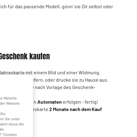
ich für das passende Modell, gönn' sie Dir selbst oder
 Geschenk kaufen
Jahreskarte mit einem Bild und einer Widmung.
 Deiner Wahl liefern, oder drucke sie zu Hause aus.
ält den QR-Code nach Vorlage des Geschenk-
Information.
se Website
In einfach an den
Automaten
erfolgen - fertig!
der Website
e Geschenk-Jahreskarte
2 Monate nach dem Kauf
fils
rd.
nn Sie unter
damit diese die
die
f "Cookies