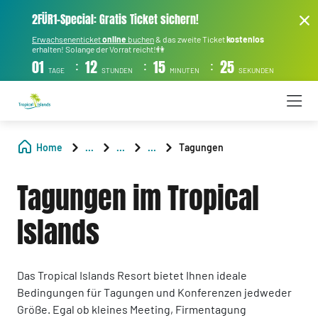
2FÜR1-Special: Gratis Ticket sichern!
Erwachsenenticket
online
buchen
& das zweite Ticket
kostenlos
erhalten! Solange der Vorrat reicht!👫
:
:
:
01
12
15
24
TAGE
STUNDEN
MINUTEN
SEKUNDEN
Home
...
...
...
Tagungen
Tagungen im Tropical
Islands
Das Tropical Islands Resort bietet Ihnen ideale
Bedingungen für Tagungen und Konferenzen jedweder
Größe. Egal ob kleines Meeting, Firmentagung