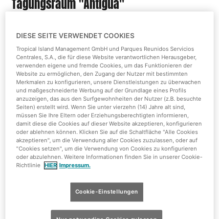
Tagungsraum "Antigua"
in den Tropen; mit Tageslicht
DIESE SEITE VERWENDET COOKIES
76 Quadratmeter groß
12 Bodentanks mit Strom, Telefon, Telefax,
Tropical Island Management GmbH und Parques Reunidos Servicios
Centrales, S.A., die für diese Website verantwortlichen Herausgeber,
Internetzugang
verwenden eigene und fremde Cookies, um das Funktionieren der
Beamer mit Leinwand, fest installiert bzw. Video-
Website zu ermöglichen, den Zugang der Nutzer mit bestimmten
Merkmalen zu konfigurieren, unsere Dienstleistungen zu überwachen
Wall
und maßgeschneiderte Werbung auf der Grundlage eines Profils
Teppichboden, Klimaanlage
anzuzeigen, das aus den Surfgewohnheiten der Nutzer (z.B. besuchte
Seiten) erstellt wird. Wenn Sie unter vierzehn (14) Jahre alt sind,
müssen Sie Ihre Eltern oder Erziehungsberechtigten informieren,
damit diese die Cookies auf dieser Website akzeptieren, konfigurieren
oder ablehnen können. Klicken Sie auf die Schaltfläche "Alle Cookies
Congress Centre
akzeptieren", um die Verwendung aller Cookies zuzulassen, oder auf
"Cookies setzen", um die Verwendung von Cookies zu konfigurieren
oder abzulehnen. Weitere Informationen finden Sie in unserer Cookie-
Die modern-repräsentative Tagungseinheit unter dem
Richtlinie
HIER
Impressum.
gläsernen Kuppeldach verfügt über einen großzügigen
Eingangsbereich und Parkmöglichkeiten in
Cookie-Einstellungen
unmittelbarer Nähe. Damit ist das Congress Centre der
ideale Ort für große Empfänge im Grünen.