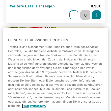
Weitere Details anzeigen
8.90€
DIESE SEITE VERWENDET COOKIES
Tropical Island Management GmbH und Parques Reunidos Servicios
Centrales, S.A., die für diese Website verantwortlichen Herausgeber,
verwenden eigene und fremde Cookies, um das Funktionieren der
Website zu ermöglichen, den Zugang der Nutzer mit bestimmten
Merkmalen zu konfigurieren, unsere Dienstleistungen zu überwachen
und maßgeschneiderte Werbung auf der Grundlage eines Profils
Monopoly
anzuzeigen, das aus den Surfgewohnheiten der Nutzer (z.B. besuchte
Seiten) erstellt wird. Wenn Sie unter vierzehn (14) Jahre alt sind,
müssen Sie Ihre Eltern oder Erziehungsberechtigten informieren,
Der Spieleklassiker jetzt im Tropischen Design!
damit diese die Cookies auf dieser Website akzeptieren, konfigurieren
oder ablehnen können. Klicken Sie auf die Schaltfläche "Alle Cookies
akzeptieren", um die Verwendung aller Cookies zuzulassen, oder auf
Weitere Details anzeigen
39.90€
"Cookies setzen", um die Verwendung von Cookies zu konfigurieren
oder abzulehnen. Weitere Informationen finden Sie in unserer Cookie-
Richtlinie
HIER
Impressum.