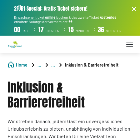
2FÜR1-Special: Gratis Ticket sichern!
Erwachsenenticket
online
buchen
& das zweite Ticket
kostenlos
erhalten! Solange der Vorrat reicht!👫
:
:
:
00
17
15
36
TAGE
STUNDEN
MINUTEN
SEKUNDEN
Home
...
...
Inklusion & Barrierefreiheit
Inklusion &
Barrierefreiheit
Wir streben danach, jedem Gast ein unvergessliches
Urlaubserlebnis zu bieten, unabhängig von individuellen
Einschränkungen. Wir bieten Dir eine Vielzahl von