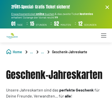
2FÜR1-Special: Gratis Ticket sichern!
Erwachsenenticket
online
buchen
& das zweite Ticket
kostenlos
erhalten! Solange der Vorrat reicht!👫
:
:
:
01
15
52
11
TAGE
STUNDEN
MINUTEN
SEKUNDEN
Home
...
...
Geschenk-Jahreskarte
Geschenk-Jahreskarten
Unsere Jahreskarten sind das
perfekte Geschenk
für
Deine Freunde, Verwandten... für
alle
!