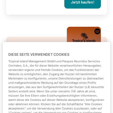
Jetzt kaufen!
Jahreskarte Bronze
DIESE SEITE VERWENDET COOKIES
Jugendlicher
Tropical Island Management GmbH und Parques Reunidos Servicios
Centrales, S.A., die für diese Website verantwortlichen Herausgeber,
13-17 Jahre
verwenden eigene und fremde Cookies, um das Funktionieren der
Website zu ermöglichen, den Zugang der Nutzer mit bestimmten
Merkmalen zu konfigurieren, unsere Dienstleistungen zu überwachen
und maßgeschneiderte Werbung auf der Grundlage eines Profils
anzuzeigen, das aus den Surfgewohnheiten der Nutzer (z.B. besuchte
Jahreskarte Bronze Vorteile:
Seiten) erstellt wird. Wenn Sie unter vierzehn (14) Jahre alt sind,
müssen Sie Ihre Eltern oder Erziehungsberechtigten informieren,
-
freier Eintritt von Montag - Freitag
ins Tropical
damit diese die Cookies auf dieser Website akzeptieren, konfigurieren
oder ablehnen können. Klicken Sie auf die Schaltfläche "Alle Cookies
Islands *
akzeptieren", um die Verwendung aller Cookies zuzulassen, oder auf
- Tropische Erlebnis-Landschaft
"Cookies setzen", um die Verwendung von Cookies zu konfigurieren