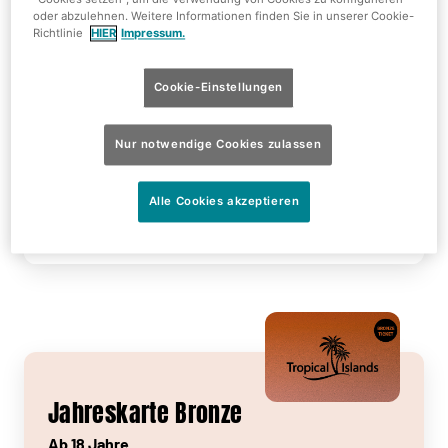
- Außenbereich AMAZONIA
oder abzulehnen. Weitere Informationen finden Sie in unserer Cookie-
Richtlinie
HIER
Impressum.
* Der Eintritt ist an Wochenenden, während der
Ferien von Berlin, Brandenburg und Sachsen, an
Cookie-Einstellungen
Feiertagen, am 31.12. sowie zu
Sonderveranstaltungen ausgeschlossen.
Nur notwendige Cookies zulassen
169€
Alle Cookies akzeptieren
Jetzt kaufen!
Jahreskarte Bronze
Ab 18 Jahre