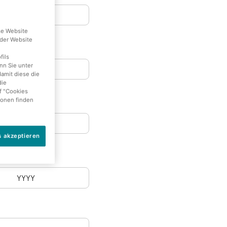
se Website
der Website
fils
nn Sie unter
damit diese die
die
f "Cookies
ionen finden
s akzeptieren