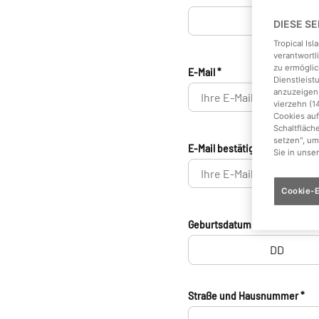
DIESE S
Tropical Is
verantwortl
zu ermöglic
E-Mail *
Dienstleis
anzuzeigen,
vierzehn (1
Cookies auf
Schaltfläch
setzen", um
E-Mail bestätigen *
Sie in unse
Cookie-E
Geburtsdatum *
Straße und Hausnummer *