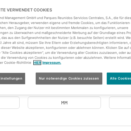
EITE VERWENDET COOKIES
land Management GmbH und Parques Reunidos Servicios Centrales, S.A., die für die
ichen Herausgeber, verwenden eigene und fremde Cookies, um das Funktionieren 
hen, den Zugang der Nutzer mit bestimmten Merkmalen zu konfigurieren, unsere
tungen zu überwachen und maßgeschneiderte Werbung auf der Grundlage eines Pro
 das aus den Surfgewohnheiten der Nutzer (z.B. besuchte Seiten) erstellt wird. We
4) Jahre alt sind, müssen Sie Ihre Eltern oder Erziehungsberechtigten informieren, 
 dieser Website akzeptieren, konfigurieren oder ablehnen können. Klicken Sie auf 
e "Alle Cookies akzeptieren", um die Verwendung aller Cookies zuzulassen, oder au
 die Verwendung von Cookies zu konfigurieren oder abzulehnen. Weitere Informat
rer Cookie-Richtlinie
HIER
Impressum.
instellungen
Nur notwendige Cookies zulassen
Alle Cookie