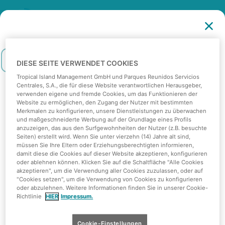
Andere Produkte
2
/
4
Als nächstes:
Zahlen
DIESE SEITE VERWENDET COOKIES
Alle anzeigen
Essen & Trinken
Dome Entertainment
August
2026
Tropical Island Management GmbH und Parques Reunidos Servicios
Centrales, S.A., die für diese Website verantwortlichen Herausgeber,
verwenden eigene und fremde Cookies, um das Funktionieren der
Website zu ermöglichen, den Zugang der Nutzer mit bestimmten
Mo
Die
Mi
Do
Fre
Sa
So
Merkmalen zu konfigurieren, unsere Dienstleistungen zu überwachen
und maßgeschneiderte Werbung auf der Grundlage eines Profils
1
2
anzuzeigen, das aus den Surfgewohnheiten der Nutzer (z.B. besuchte
Seiten) erstellt wird. Wenn Sie unter vierzehn (14) Jahre alt sind,
müssen Sie Ihre Eltern oder Erziehungsberechtigten informieren,
3
4
5
6
7
8
9
damit diese die Cookies auf dieser Website akzeptieren, konfigurieren
oder ablehnen können. Klicken Sie auf die Schaltfläche "Alle Cookies
10
11
12
13
14
15
16
akzeptieren", um die Verwendung aller Cookies zuzulassen, oder auf
"Cookies setzen", um die Verwendung von Cookies zu konfigurieren
Bedingungen
Cookies
oder abzulehnen. Weitere Informationen finden Sie in unserer Cookie-
17
18
19
20
21
22
23
Richtlinie
HIER
Impressum.
Parkordnung
News
24
25
26
27
28
29
30
Cookie-Einstellungen