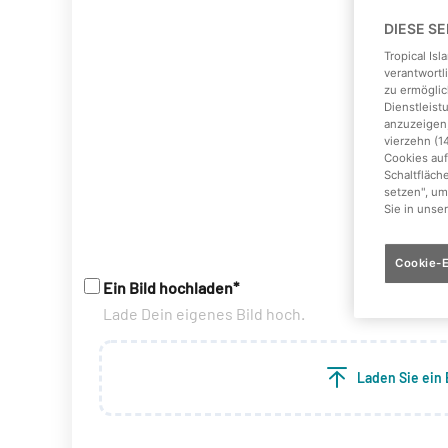
DIESE S
Tropical Is
verantwortl
zu ermöglic
Dienstleis
anzuzeigen,
vierzehn (1
Cookies auf
Schaltfläch
setzen", um
Sie in unse
Cookie-E
Ein Bild hochladen*
Lade Dein eigenes Bild hoch.
Laden Sie ein 