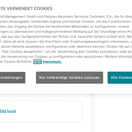
EITE VERWENDET COOKIES
land Management GmbH und Parques Reunidos Servicios Centrales, S.A., die für die
ichen Herausgeber, verwenden eigene und fremde Cookies, um das Funktionieren 
hen, den Zugang der Nutzer mit bestimmten Merkmalen zu konfigurieren, unsere
tungen zu überwachen und maßgeschneiderte Werbung auf der Grundlage eines Pro
 das aus den Surfgewohnheiten der Nutzer (z.B. besuchte Seiten) erstellt wird. We
4) Jahre alt sind, müssen Sie Ihre Eltern oder Erziehungsberechtigten informieren, 
 dieser Website akzeptieren, konfigurieren oder ablehnen können. Klicken Sie auf 
e "Alle Cookies akzeptieren", um die Verwendung aller Cookies zuzulassen, oder au
 die Verwendung von Cookies zu konfigurieren oder abzulehnen. Weitere Informat
rer Cookie-Richtlinie
HIER
Impressum.
instellungen
Nur notwendige Cookies zulassen
Alle Cookie
Bild hoch