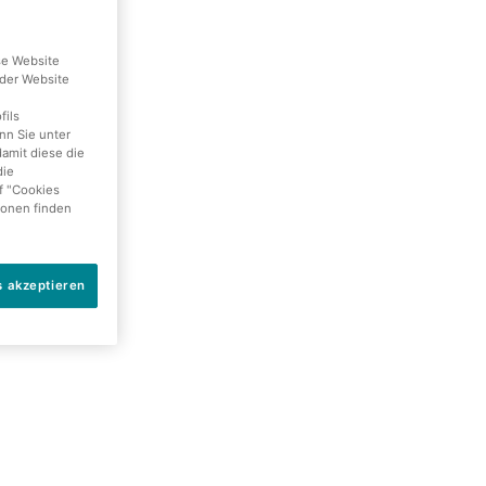
se Website
der Website
fils
nn Sie unter
damit diese die
die
f "Cookies
ionen finden
s akzeptieren