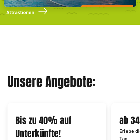
Action & Entspannung
Attraktionen
Unsere Angebote:
Bis zu 40% auf
ab 34
Unterkünfte!
Erlebe d
Tag