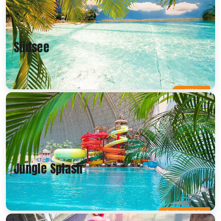
Südsee
Mild
Jungle Splash
Actionreich