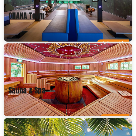
OHANA Town
Actionreich
Sauna & Spa
Entspannt