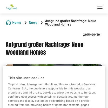
Aufgrund großer Nachfrage: Neue
Home
News
Woodland Homes
2015-06-30
|
Aufgrund großer Nachfrage: Neue
Woodland Homes
This site uses cookies
Tropical Island Management GmbH and Parques Reunidos Servicios
Centrales, S.A., the publishers responsible for this website, use
proprietary and third-party cookies to allow the website to function,
configure user access with certain characteristics, monitor our
services and display customized advertising based on a profile
created from the browsing habits of users (for example, pages