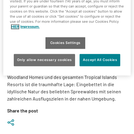
visited). If you are under fourteen (14) years of age, you must inform
your parent or guardian so that they can accept, configure or reject the
Da sich die Woodland Homes großer Beliebtheit
cookies on this website. Click the "Accept all cookies" button to allow
erfreuen, baut Tropical Islands 60 weitere der modernen
the use of all cookies or click "Set cookies" to configure or reject the
use of cookies. For more information please see our Cookies Policy
Wohneinheiten in leicht verändertem Design.
HIER
Impressum.
Im gleichen Zuge werden auch neue Stellplätze für
Camper geschaffen.
Cookies Settings
Im August 2014 waren auf dem resorteigenen
Only allow necessary cookies
Accept All Cookies
Campingplatz feierlich die ersten Woodland Homes
eröffnet worden. Ein wichtiger Grund für den Erfolg der
Woodland Homes und des gesamten Tropical Islands
Resorts ist die traumhafte Lage: Eingebettet in die
idyllische Natur des beliebten Spreewaldes mit seinen
zahlreichen Ausflugszielen in der nahen Umgebung.
Share the post