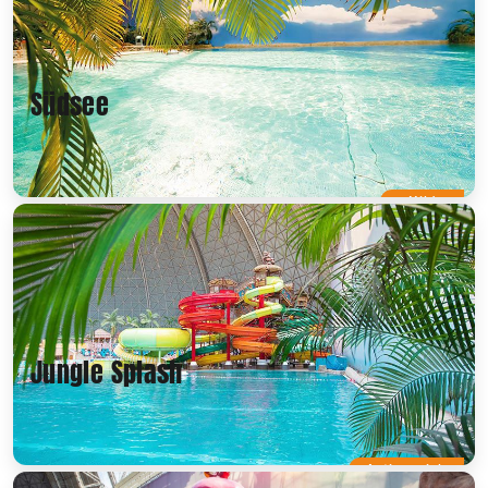
Südsee
Mild
Jungle Splash
Actionreich