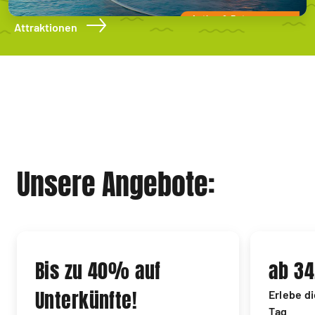
Action & Entspannung
Attraktionen
Unsere Angebote:
Bis zu 40% auf
ab 34
Unterkünfte!
Erlebe d
Tag