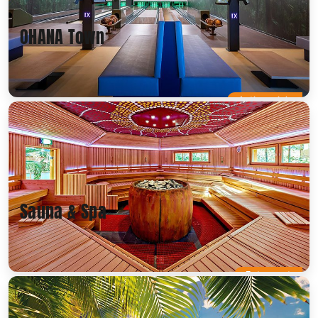
OHANA Town
Actionreich
Sauna & Spa
Entspannt