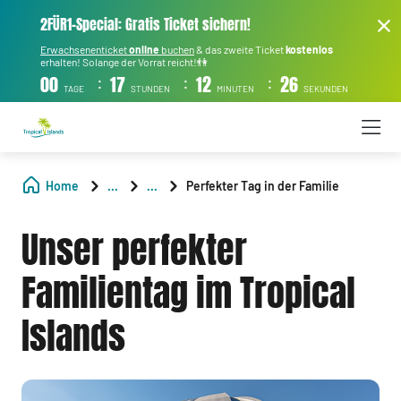
2FÜR1-Special: Gratis Ticket sichern!
Erwachsenenticket
online
buchen
& das zweite Ticket
kostenlos
erhalten! Solange der Vorrat reicht!👫
:
:
:
00
17
12
25
TAGE
STUNDEN
MINUTEN
SEKUNDEN
Home
...
...
Perfekter Tag in der Familie
Unser perfekter
Familientag im Tropical
Islands