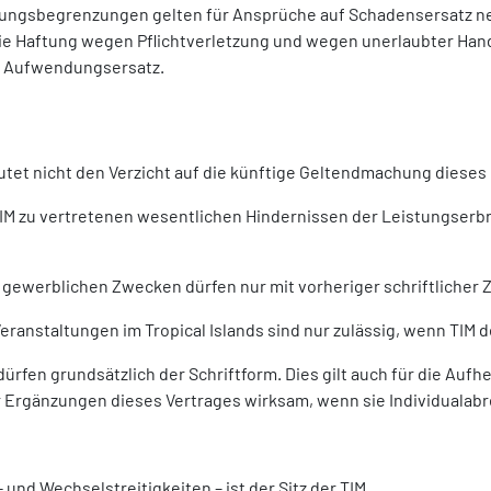
ngsbegrenzungen gelten für Ansprüche auf Schadensersatz nebe
ie Haftung wegen Pflichtverletzung und wegen unerlaubter Ha
f Aufwendungsersatz.
tet nicht den Verzicht auf die künftige Geltendmachung dieses
 TIM zu vertretenen wesentlichen Hindernissen der Leistungser
ewerblichen Zwecken dürfen nur mit vorheriger schriftlicher
ranstaltungen im Tropical Islands sind nur zulässig, wenn TIM d
fen grundsätzlich der Schriftform. Dies gilt auch für die Auf
Ergänzungen dieses Vertrages wirksam, wenn sie Individualabr
und Wechselstreitigkeiten – ist der Sitz der TIM.