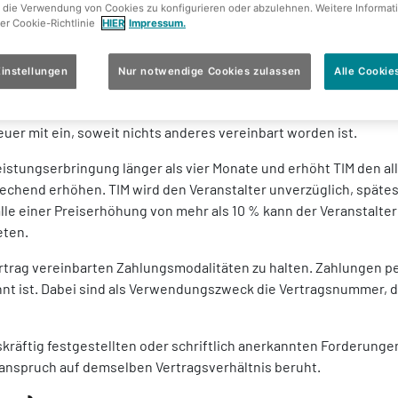
 die Verwendung von Cookies zu konfigurieren oder abzulehnen. Weitere Informat
rer Cookie-Richtlinie
HIER
Impressum.
instellungen
Nur notwendige Cookies zulassen
Alle Cookie
ereinbarten und sonstigen nicht gebuchten und in Anspruch geno
üblichen Preis zu zahlen.
uer mit ein, soweit nichts anderes vereinbart worden ist.
eistungserbringung länger als vier Monate und erhöht TIM den al
rechend erhöhen. TIM wird den Veranstalter unverzüglich, späte
lle einer Preiserhöhung von mehr als 10 % kann der Veranstalte
eten.
m Vertrag vereinbarten Zahlungsmodalitäten zu halten. Zahlunge
nnt ist. Dabei sind als Verwendungszweck die Vertragsnummer,
tskräftig festgestellten oder schriftlich anerkannten Forderun
anspruch auf demselben Vertragsverhältnis beruht.