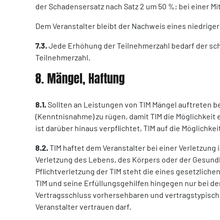
der Schadensersatz nach Satz 2 um 50 %; bei einer Mi
Dem Veranstalter bleibt der Nachweis eines niedrige
7.3.
Jede Erhöhung der Teilnehmerzahl bedarf der schr
Teilnehmerzahl.
8. Mängel, Haftung
8.1.
Sollten an Leistungen von TIM Mängel auftreten b
(Kenntnisnahme) zu rügen, damit TIM die Möglichkeit e
ist darüber hinaus verpflichtet, TIM auf die Möglich
8.2.
TIM haftet dem Veranstalter bei einer Verletzung
Verletzung des Lebens, des Körpers oder der Gesundhei
Pflichtverletzung der TIM steht die eines gesetzlich
TIM und seine Erfüllungsgehilfen hingegen nur bei de
Vertragsschluss vorhersehbaren und vertragstypischen
Veranstalter vertrauen darf.