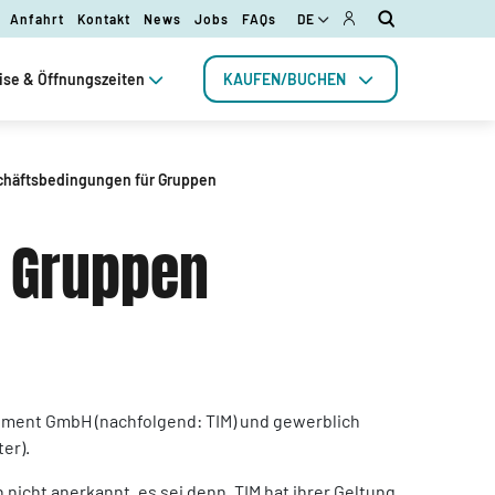
Anfahrt
Kontakt
News
Jobs
FAQs
DE
ise & Öffnungszeiten
KAUFEN/BUCHEN
chäftsbedingungen für Gruppen
r Gruppen
ement GmbH (nachfolgend: TIM) und gewerblich
er).
ht anerkannt, es sei denn, TIM hat ihrer Geltung