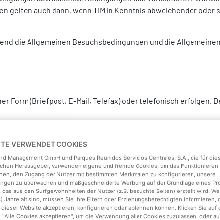
n gelten auch dann, wenn TIM in Kenntnis abweichender oder 
nzend die Allgemeinen Besuchsbedingungen und die Allgemeinen
r Form (Briefpost, E-Mail, Telefax) oder telefonisch erfolgen. 
alt der Buchung ab, so gilt die Auftragsbestätigung als neues A
ustande.
EITE VERWENDET COOKIES
land Management GmbH und Parques Reunidos Servicios Centrales, S.A., die für die
ichen Herausgeber, verwenden eigene und fremde Cookies, um das Funktionieren 
hen, den Zugang der Nutzer mit bestimmten Merkmalen zu konfigurieren, unsere
tungen zu überwachen und maßgeschneiderte Werbung auf der Grundlage eines Pro
m vereinbarten Zeitraum zu erbringen. Der Umfang der vereinbarte
 das aus den Surfgewohnheiten der Nutzer (z.B. besuchte Seiten) erstellt wird. We
4) Jahre alt sind, müssen Sie Ihre Eltern oder Erziehungsberechtigten informieren, 
 nehmenden Angaben in der Buchungsbestätigung. Nebenabspra
 dieser Website akzeptieren, konfigurieren oder ablehnen können. Klicken Sie auf 
e "Alle Cookies akzeptieren", um die Verwendung aller Cookies zuzulassen, oder au