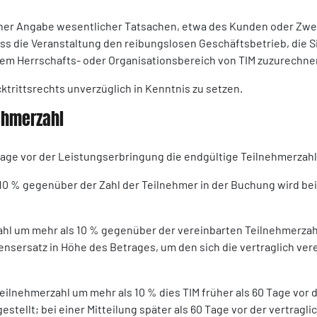
scher Angabe wesentlicher Tatsachen, etwa des Kunden oder Zw
s die Veranstaltung den reibungslosen Geschäftsbetrieb, die Si
dem Herrschafts- oder Organisationsbereich von TIM zuzurechnen
ktrittsrechts unverzüglich in Kenntnis zu setzen.
ehmerzahl
tage vor der Leistungserbringung die endgültige Teilnehmerzahl
10 % gegenüber der Zahl der Teilnehmer in der Buchung wird bei
ahl um mehr als 10 % gegenüber der vereinbarten Teilnehmerzahl
ensersatz in Höhe des Betrages, um den sich die vertraglich ve
 Teilnehmerzahl um mehr als 10 % dies TIM früher als 60 Tage vor
estellt; bei einer Mitteilung später als 60 Tage vor der vertrag