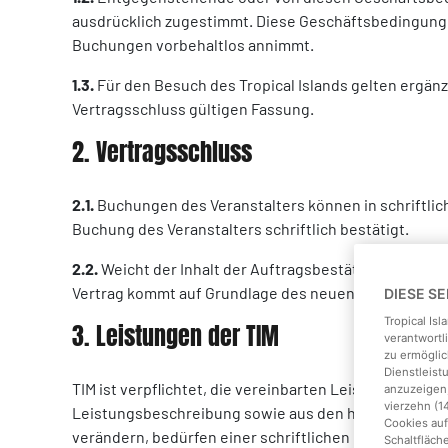
ausdrücklich zugestimmt. Diese Geschäftsbedingunge
Buchungen vorbehaltlos annimmt.
1.3.
Für den Besuch des Tropical Islands gelten ergä
Vertragsschluss gültigen Fassung.
2. Vertragsschluss
2.1.
Buchungen des Veranstalters können in schriftliche
Buchung des Veranstalters schriftlich bestätigt.
2.2.
Weicht der Inhalt der Auftragsbestätigung vom Inh
Vertrag kommt auf Grundlage des neuen Angebotes z
DIESE S
Tropical Is
3. Leistungen der TIM
verantwortl
zu ermöglic
Dienstleis
TIM ist verpflichtet, die vereinbarten Leistungen zu
anzuzeigen,
vierzehn (1
Leistungsbeschreibung sowie aus den hierauf Bezug
Cookies auf
verändern, bedürfen einer schriftlichen Bestätigung.
Schaltfläch