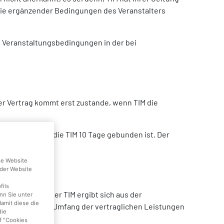
sie ergänzender Bedingungen des Veranstalters
 Veranstaltungsbedingungen in der bei
Der Vertrag kommt erst zustande, wenn TIM die
ngebot, an das die TIM 10 Tage gebunden ist. Der
se Website
der Website
fils
n Leistungen der TIM ergibt sich aus der
nn Sie unter
damit diese die
chen, die den Umfang der vertraglichen Leistungen
die
f "Cookies