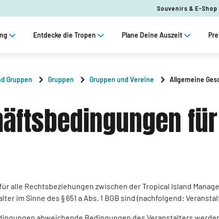
Souvenirs & E-Shop
ung
Entdecke die Tropen
Plane Deine Auszeit
Pre
nd Gruppen
Gruppen
Gruppen und Vereine
Allgemeine Ges
häftsbedingungen fü
ür alle Rechtsbeziehungen zwischen der Tropical Island Manag
ter im Sinne des § 651 a Abs. 1 BGB sind (nachfolgend: Veranstalt
ngungen abweichende Bedingungen des Veranstalters werden nic