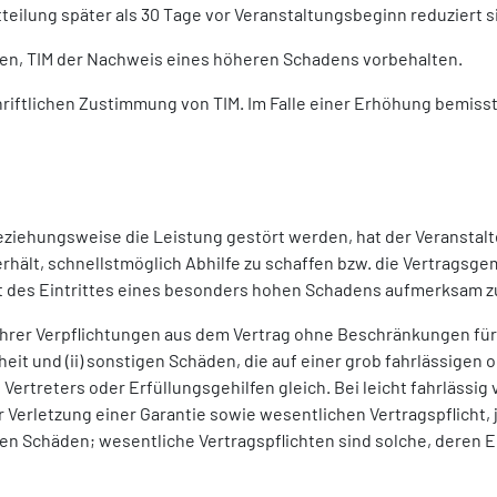
tteilung später als 30 Tage vor Veranstaltungsbeginn reduziert 
ren, TIM der Nachweis eines höheren Schadens vorbehalten.
iftlichen Zustimmung von TIM. Im Falle einer Erhöhung bemisst 
eziehungsweise die Leistung gestört werden, hat der Veranstalt
rhält, schnellstmöglich Abhilfe zu schaffen bzw. die Vertragsge
keit des Eintrittes eines besonders hohen Schadens aufmerksam 
 ihrer Verpflichtungen aus dem Vertrag ohne Beschränkungen für 
t und (ii) sonstigen Schäden, die auf einer grob fahrlässigen o
en Vertreters oder Erfüllungsgehilfen gleich. Bei leicht fahrläs
r Verletzung einer Garantie sowie wesentlichen Vertragspflicht,
 Schäden; wesentliche Vertragspflichten sind solche, deren Erf