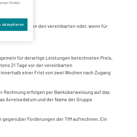
ionen finden
s akzeptieren
mmenen Leistungen den vereinbarten oder, wenn für
lgemein für derartige Leistungen berechneten Preis,
stens 21 Tage vor der vereinbarten
r innerhalb einer Frist von zwei Wochen nach Zugang
n per Rechnung erfolgen per Banküberweisung auf das
 das Anreisedatum und der Name der Gruppe
gen gegenüber Forderungen der TIM aufrechnen. Ein