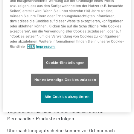
und maßgeschneiderte Werbung auf der Grundlage eines Profils
Besuchsdatum) oder einem undatierten Tagesticket
anzuzeigen, das aus den Surfgewohnheiten der Nutzer (z.B. besuchte
Seiten) erstellt wird. Wenn Sie unter vierzehn (14) Jahre alt sind,
(gültig an einem beliebigen Öffnungstag während der
müssen Sie Ihre Eltern oder Erziehungsberechtigten informieren,
Saison). Außerdem kann der Käufer bei Werbeaktionen
damit diese die Cookies auf dieser Website akzeptieren, konfigurieren
oder ablehnen können. Klicken Sie auf die Schaltfläche "Alle Cookies
einen speziellen Code eingeben und einen
akzeptieren", um die Verwendung aller Cookies zuzulassen, oder auf
entsprechenden Rabatt erhalten.
"Cookies setzen", um die Verwendung von Cookies zu konfigurieren
oder abzulehnen. Weitere Informationen finden Sie in unserer Cookie-
b) Gutscheine
Richtlinie
HIER
Impressum.
Dazu zählen aktuell
Cookie-Einstellungen
Jahrespässe
Übernachtungsgutscheine
Nur notwendige Cookies zulassen
Wertgutscheine
Die Einlösung der Wertgutschein kann vor Ort an der
Alle Cookies akzeptieren
Kasse und auch online im Ticketshop sowohl für
Tagestickets als auch für Jahrespässe und für
Merchandise-Produkte erfolgen.
Übernachtungsgutscheine können vor Ort nur nach