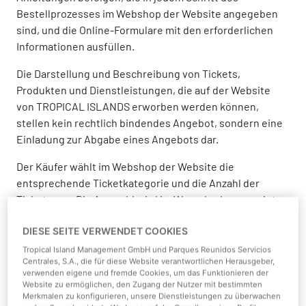
Bestellprozesses im Webshop der Website angegeben
sind, und die Online-Formulare mit den erforderlichen
Informationen ausfüllen.
Die Darstellung und Beschreibung von Tickets,
Produkten und Dienstleistungen, die auf der Website
von TROPICAL ISLANDS erworben werden können,
stellen kein rechtlich bindendes Angebot, sondern eine
Einladung zur Abgabe eines Angebots dar.
Der Käufer wählt im Webshop der Website die
entsprechende Ticketkategorie und die Anzahl der
Tickets aus. Die Auswahl wird im Warenkorb angezeigt
und kann während des Bestellvorgangs jederzeit
DIESE SEITE VERWENDET COOKIES
geändert oder gelöscht werden.
Tropical Island Management GmbH und Parques Reunidos Servicios
a) Tagestickets
Centrales, S.A., die für diese Website verantwortlichen Herausgeber,
verwenden eigene und fremde Cookies, um das Funktionieren der
Website zu ermöglichen, den Zugang der Nutzer mit bestimmten
Der Käufer hat die Wahl zwischen einem datierten
Merkmalen zu konfigurieren, unsere Dienstleistungen zu überwachen
Tagesticket (gültig nur an dem gewählten