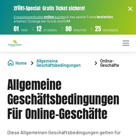
2FÜR1-Special: Gratis Ticket sichern!
Erwachsenenticket
online
buchen
& das zweite Ticket
kostenlos
erhalten! Solange der Vorrat reicht!👫
:
:
:
01
12
00
24
TAGE
STUNDEN
MINUTEN
SEKUNDEN
Allgemeine
Online-
Home
Geschäftsbedingungen
Geschäfte
Allgemeine
Geschäftsbedingungen
Für Online-Geschäfte
Diese Allgemeinen Geschäftsbedingungen gelten für