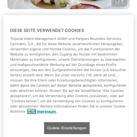
1/7
Auf der Karte zeigen
DIESE SEITE VERWENDET COOKIES
Á la carte
Tropical Island Management GmbH und Parques Reunidos Servicios
Centrales, S.A., die für diese Website verantwortlichen Herausgeber,
verwenden eigene und fremde Cookies, um das Funktionieren der
Vegan
Website zu ermöglichen, den Zugang der Nutzer mit bestimmten
Merkmalen zu konfigurieren, unsere Dienstleistungen zu überwachen
und maßgeschneiderte Werbung auf der Grundlage eines Profils
€€
anzuzeigen, das aus den Surfgewohnheiten der Nutzer (z.B. besuchte
Seiten) erstellt wird. Wenn Sie unter vierzehn (14) Jahre alt sind,
müssen Sie Ihre Eltern oder Erziehungsberechtigten informieren,
damit diese die Cookies auf dieser Website akzeptieren, konfigurieren
Mehr Details anzeigen
oder ablehnen können. Klicken Sie auf die Schaltfläche "Alle Cookies
akzeptieren", um die Verwendung aller Cookies zuzulassen, oder auf
"Cookies setzen", um die Verwendung von Cookies zu konfigurieren
oder abzulehnen. Weitere Informationen finden Sie in unserer Cookie-
Das beste Essen gibt es im Palm Beach
Richtlinie
HIER
Impressum.
Essen und dabei auf die Südsee blicken?
Cookie-Einstellungen
Stell Dir vor, Du sitzt beim Essen und hast den schönsten