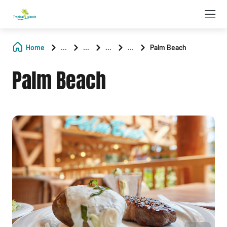
Home
...
...
...
...
Palm Beach
Palm Beach