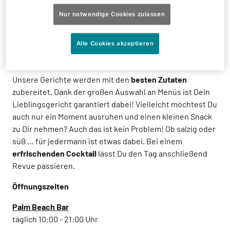
Blick auf die Südsee, eine tropische Landschaft,
Nur notwendige Cookies zulassen
Urlaubsfeeling pur …. Genau das bietet Dir das Palm
Beach Restaurant. Ein ganz spezieller Ort im Tropical
Alle Cookies akzeptieren
Islands, wo Du in einem entspannten Ambiente relaxen
kannst und trotzdem ganz nah am Geschehen bist.
Unsere Gerichte werden mit den
besten Zutaten
zubereitet. Dank der großen Auswahl an Menüs ist Dein
Lieblingsgericht garantiert dabei! Vielleicht möchtest Du
auch nur ein Moment ausruhen und einen kleinen Snack
zu Dir nehmen? Auch das ist kein Problem! Ob salzig oder
süß … für jedermann ist etwas dabei. Bei einem
erfrischenden Cocktail
lässt Du den Tag anschließend
Revue passieren.
Öffnungszeiten
Palm Beach Bar
täglich 10:00 - 21:00 Uhr