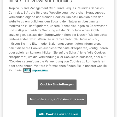
DIESE SEITE VERWENDET COOKIES
Tropical Island Management GmbH und Parques Reunidos Servicios
Centrales, S.A., die für diese Website verantwortlichen Herausgeber,
verwenden eigene und fremde Cookies, um das Funktionieren der
Inklusivleistungen
Website zu ermöglichen, den Zugang der Nutzer mit bestimmten
Merkmalen zu konfigurieren, unsere Dienstleistungen zu überwachen
Erlebnis- und Sauna-Landschaft
und maßgeschneiderte Werbung auf der Grundlage eines Profils
anzuzeigen, das aus den Surfgewohnheiten der Nutzer (z.B. besuchte
Außenbereich AMAZONIA
Seiten) erstellt wird. Wenn Sie unter vierzehn (14) Jahre alt sind,
WLAN
müssen Sie Ihre Eltern oder Erziehungsberechtigten informieren,
Shuttlebus
damit diese die Cookies auf dieser Website akzeptieren, konfigurieren
oder ablehnen können. Klicken Sie auf die Schaltfläche "Alle Cookies
Separater Check-In Point
akzeptieren", um die Verwendung aller Cookies zuzulassen, oder auf
Meeting Raum mit Tagungs Set Up
"Cookies setzen", um die Verwendung von Cookies zu konfigurieren
oder abzulehnen. Weitere Informationen finden Sie in unserer Cookie-
Pinnwand, Flipchart, Moderatorenkoffer,
Richtlinie
HIER
Impressum.
Tagungsgetränke
Kaffeepause mit Canapés und Obst
Cookie-Einstellungen
ab
55,00
pro Person
Nur notwendige Cookies zulassen
EUR
Alle Cookies akzeptieren
Angebot anfordern