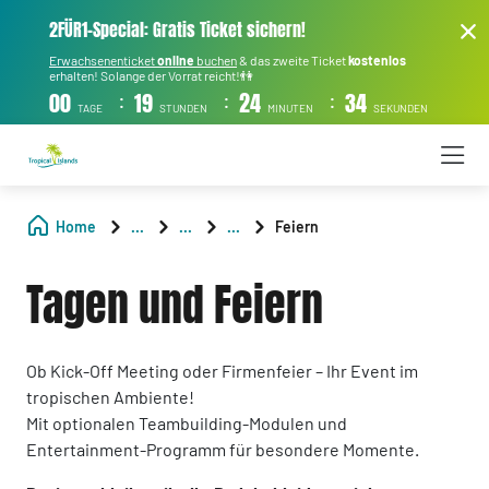
2FÜR1-Special: Gratis Ticket sichern!
Erwachsenenticket
online
buchen
& das zweite Ticket
kostenlos
erhalten! Solange der Vorrat reicht!👫
:
:
:
00
19
24
33
TAGE
STUNDEN
MINUTEN
SEKUNDEN
Home
...
...
...
Feiern
Tagen und Feiern
Ob Kick-Off Meeting oder Firmenfeier – Ihr Event im
tropischen Ambiente!
Mit optionalen Teambuilding-Modulen und
Entertainment-Programm für besondere Momente.