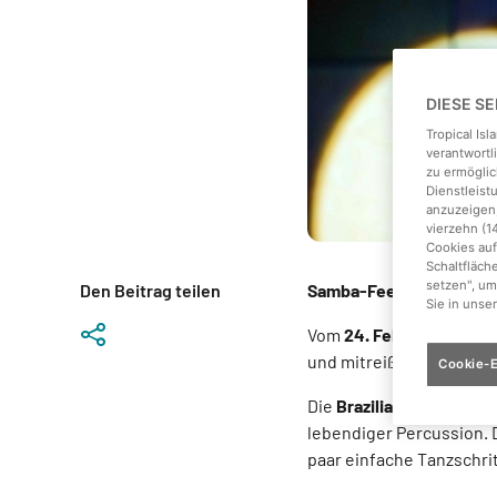
DIESE S
Tropical Is
verantwortl
zu ermöglic
Dienstleis
anzuzeigen,
vierzehn (1
Cookies auf
Schaltfläch
setzen", um
Den Beitrag teilen
Samba-Feeling im Tropic
Sie in unse
Vom
24. Februar bis zum
und mitreißenden Bewegu
Cookie-E
Die
Brazilian Samba Gro
lebendiger Percussion. 
paar einfache Tanzschrit