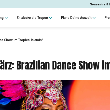
Souvenirs &
ung
Entdecke die Tropen
Plane Deine Auszeit
Pre
nce Show im Tropical Islands!
ärz: Brazilian Dance Show im