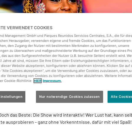
EITE VERWENDET COOKIES
land Management GmbH und Parques Reunidos Servicios Centrales, S.A., die für die
ichen Herausgeber, verwenden eigene und fremde Cookies, um das Funktionieren 
hen, den Zugang der Nutzer mit bestimmten Merkmalen zu konfigurieren, unsere
tungen zu überwachen und maßgeschneiderte Werbung auf der Grundlage eines Pro
 das aus den Surfgewohnheiten der Nutzer (z.B. besuchte Seiten) erstellt wird. We
4) Jahre alt sind, müssen Sie Ihre Eltern oder Erziehungsberechtigten informieren, 
 dieser Website akzeptieren, konfigurieren oder ablehnen können. Klicken Sie auf 
e "Alle Cookies akzeptieren", um die Verwendung aller Cookies zuzulassen, oder au
 die Verwendung von Cookies zu konfigurieren oder abzulehnen. Weitere Informat
al Islands – Die Brazilian Dance Show
rer Cookie-Richtlinie
HIER
Impressum.
 2. März
bringen brasilianische Tänzerinnen und Tänzer mit sc
ngen südamerikanisches Flair ins Tropical Islands.
instellungen
Nur notwendige Cookies zulassen
Alle Cookie
up
begeistert mit traditionellen Samba-Schritten, farbenfrohen
Doch das Beste: Die Show wird interaktiv! Wer Lust hat, kann se
te ausprobieren – ganz ohne Vorkenntnisse, dafür mit viel Spaß!