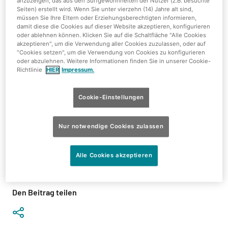
anzuzeigen, das aus den Surfgewohnheiten der Nutzer (z.B. besuchte
Seiten) erstellt wird. Wenn Sie unter vierzehn (14) Jahre alt sind,
müssen Sie Ihre Eltern oder Erziehungsberechtigten informieren,
damit diese die Cookies auf dieser Website akzeptieren, konfigurieren
oder ablehnen können. Klicken Sie auf die Schaltfläche "Alle Cookies
akzeptieren", um die Verwendung aller Cookies zuzulassen, oder auf
"Cookies setzen", um die Verwendung von Cookies zu konfigurieren
Das restliche Jahr 2014 hat noch einige Attraktionen für
oder abzulehnen. Weitere Informationen finden Sie in unserer Cookie-
unsere kleinen Gäste zu bieten.
Richtlinie
HIER
Impressum.
Im Tropino warten auf euch spannende Events:
Cookie-Einstellungen
31.10.2014 - Halloween
06.12.2014 - Nikolaus für alle Kinder, die vom 05.12 zum
Nur notwendige Cookies zulassen
06.12.2014 im Tropical Islands übernachten
19.12.2014 - Mister Jack unser „Ballonkünstler“ kommt zu
Alle Cookies akzeptieren
Besuch
31.12.2014 - kleine Silvesterparty im Tropino
Den Beitrag teilen