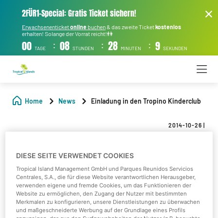
2FÜR1-Special: Gratis Ticket sichern!
Erwachsenenticket
online
buchen
& das zweite Ticket
kostenlos
erhalten! Solange der Vorrat reicht!👫
:
:
:
00
08
28
9
TAGE
STUNDEN
MINUTEN
SEKUNDEN
Home
News
Einladung in den Tropino Kinderclub
2014-10-26
|
Einladung in den Tropino Kinderclub
DIESE SEITE VERWENDET COOKIES
Tropical Island Management GmbH und Parques Reunidos Servicios
Centrales, S.A., die für diese Website verantwortlichen Herausgeber,
verwenden eigene und fremde Cookies, um das Funktionieren der
Website zu ermöglichen, den Zugang der Nutzer mit bestimmten
Merkmalen zu konfigurieren, unsere Dienstleistungen zu überwachen
und maßgeschneiderte Werbung auf der Grundlage eines Profils