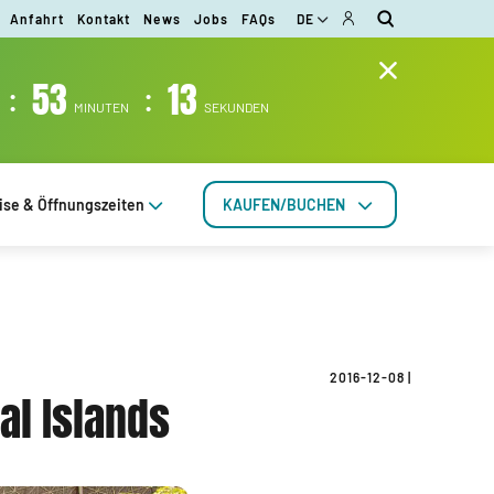
Anfahrt
Kontakt
News
Jobs
FAQs
DE
:
53
:
13
MINUTEN
SEKUNDEN
ise & Öffnungszeiten
KAUFEN/BUCHEN
2016-12-08
|
al Islands