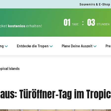
Souvenirs & E-Shop
01
:
03
TAGE
STUNDEN
icket
kostenlos
erhalten!
ung
Entdecke die Tropen
Plane Deine Auszeit
Pre
pical Islands
aus: Türöffner-Tag im Tropic