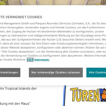
EITE VERWENDET COOKIES
land Management GmbH und Parques Reunidos Servicios Centrales, S.A., die für die
ichen Herausgeber, verwenden eigene und fremde Cookies, um das Funktionieren 
hen, den Zugang der Nutzer mit bestimmten Merkmalen zu konfigurieren, unsere
tungen zu überwachen und maßgeschneiderte Werbung auf der Grundlage eines Pro
 das aus den Surfgewohnheiten der Nutzer (z.B. besuchte Seiten) erstellt wird. We
4) Jahre alt sind, müssen Sie Ihre Eltern oder Erziehungsberechtigten informieren, 
 dieser Website akzeptieren, konfigurieren oder ablehnen können. Klicken Sie auf 
e "Alle Cookies akzeptieren", um die Verwendung aller Cookies zuzulassen, oder au
 die Verwendung von Cookies zu konfigurieren oder abzulehnen. Weitere Informat
rer Cookie-Richtlinie
HIER
Impressum.
instellungen
Nur notwendige Cookies zulassen
Alle Cookie
im Tropical Islands der
dung mit der Maus"