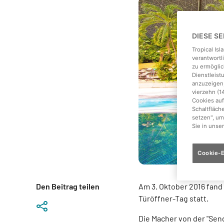
DIESE S
Tropical Is
verantwortl
zu ermöglic
Dienstleis
anzuzeigen,
vierzehn (1
Cookies auf
Schaltfläch
setzen", um
Sie in unse
Cookie-E
Den Beitrag teilen
Am 3. Oktober 2016 fand 
Türöffner-Tag statt.
Die Macher von der "Sen