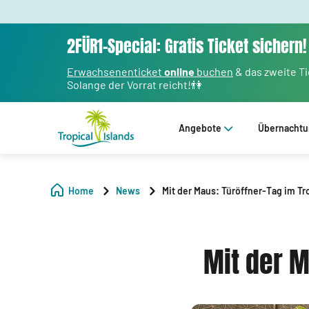
2FÜR1-Special: Gratis Ticket sichern!
Erwachsenenticket
online
buchen
& das zweite T
Solange der Vorrat reicht!👫
Angebote
Übernacht
Home
News
Mit der Maus: Türöffner-Tag im Tro
Mit der M