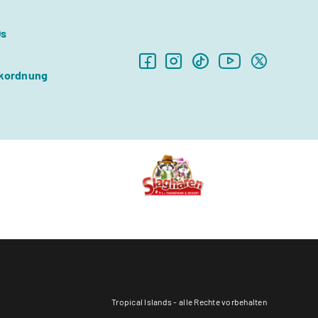
Qs
kordnung
Tropical Islands - alle Rechte vorbehalten