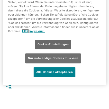
Seiten) erstellt wird. Wenn Sie unter vierzehn (14) Jahre alt sind,
müssen Sie Ihre Eltern oder Erziehungsberechtigten informieren,
damit diese die Cookies auf dieser Website akzeptieren, konfigurieren
oder ablehnen können. Klicken Sie auf die Schaltfläche "Alle Cookies
akzeptieren", um die Verwendung aller Cookies zuzulassen, oder auf
"Cookies setzen", um die Verwendung von Cookies zu konfigurieren
oder abzulehnen. Weitere Informationen finden Sie in unserer Cookie-
Seit Juli haben wir unsere neuen Borneo Lodges für die
Richtlinie
HIER
Impressum.
Vermietung freigegeben!
Sie erweitern unsere Kapazitäten in der Kategorie
Cookie-Einstellungen
"Premium Familienzimmer". Die erhöhte Lage durch die
Pfahlbauart eröffnet eine sehr schöne Aussicht - z. B. auf
Nur notwendige Cookies zulassen
den Pasar Foodmarket - so dass Sie als
Übernachtungsgast über dem Geschehen thronen.
Alle Cookies akzeptieren
Den Beitrag teilen