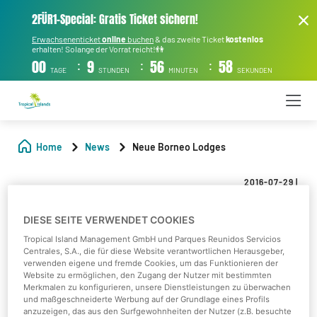
2FÜR1-Special: Gratis Ticket sichern!
Erwachsenenticket
online
buchen
& das zweite Ticket
kostenlos
erhalten! Solange der Vorrat reicht!👫
:
:
:
00
9
56
58
TAGE
STUNDEN
MINUTEN
SEKUNDEN
Home
News
Neue Borneo Lodges
2016-07-29
|
Neue Borneo Lodges
DIESE SEITE VERWENDET COOKIES
Tropical Island Management GmbH und Parques Reunidos Servicios
Centrales, S.A., die für diese Website verantwortlichen Herausgeber,
verwenden eigene und fremde Cookies, um das Funktionieren der
Website zu ermöglichen, den Zugang der Nutzer mit bestimmten
Merkmalen zu konfigurieren, unsere Dienstleistungen zu überwachen
und maßgeschneiderte Werbung auf der Grundlage eines Profils
anzuzeigen, das aus den Surfgewohnheiten der Nutzer (z.B. besuchte