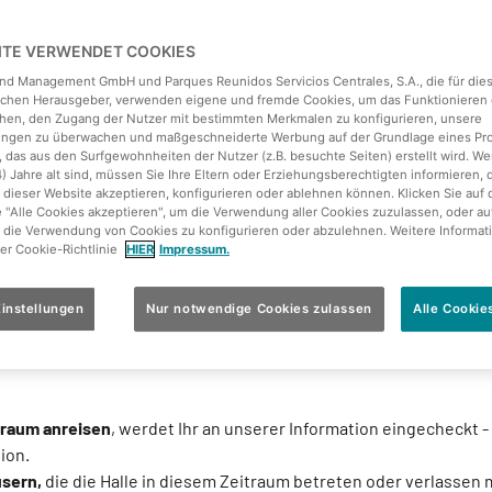
EITE VERWENDET COOKIES
land Management GmbH und Parques Reunidos Servicios Centrales, S.A., die für die
ichen Herausgeber, verwenden eigene und fremde Cookies, um das Funktionieren 
hen, den Zugang der Nutzer mit bestimmten Merkmalen zu konfigurieren, unsere
tungen zu überwachen und maßgeschneiderte Werbung auf der Grundlage eines Pro
 das aus den Surfgewohnheiten der Nutzer (z.B. besuchte Seiten) erstellt wird. We
4) Jahre alt sind, müssen Sie Ihre Eltern oder Erziehungsberechtigten informieren, 
 dieser Website akzeptieren, konfigurieren oder ablehnen können. Klicken Sie auf 
e "Alle Cookies akzeptieren", um die Verwendung aller Cookies zuzulassen, oder au
 die Verwendung von Cookies zu konfigurieren oder abzulehnen. Weitere Informat
rer Cookie-Richtlinie
HIER
Impressum.
ste,
instellungen
Nur notwendige Cookies zulassen
Alle Cookie
ird verschönert! Im Zuge von Sanierungsarbeiten wird die
Reze
bergehend geschlossen
. Konkret ist die Sperrung von
ca. 22 Uhr 
itraum anreisen
, werdet Ihr an unserer Information eingecheckt -
ion.
usern,
die die Halle in diesem Zeitraum betreten oder verlassen 