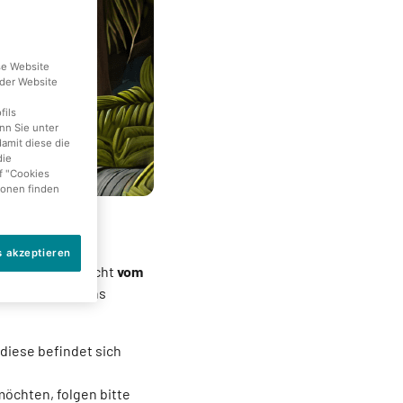
se Website
der Website
fils
nn Sie unter
damit diese die
die
f "Cookies
ionen finden
s akzeptieren
ption
in der Nacht
vom
bis 6 Uhr
morgens
 diese befindet sich
möchten, folgen bitte