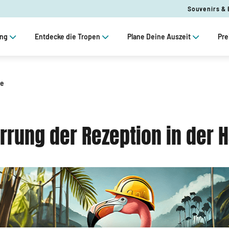
Souvenirs &
ung
Entdecke die Tropen
Plane Deine Auszeit
Pre
le
rrung der Rezeption in der H