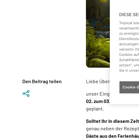
DIESE S
Tropical Is
verantwortl
zu ermöglic
Dienstleis
anzuzeigen,
vierzehn (1
Cookies auf
Schaltfläch
setzen", um
Sie in unse
Den Beitrag teilen
Liebe Übernachtungsgä
Cookie-E
unser Eingangsbereich w
02. zum 03. März vorrü
geplant.
Solltet Ihr in diesem Ze
genau neben der Rezept
Gäste aus den Ferienhä