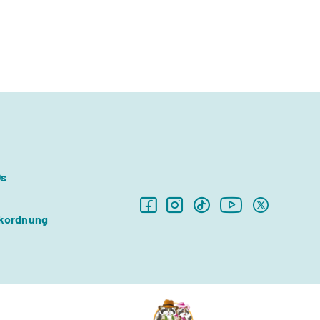
Qs
kordnung