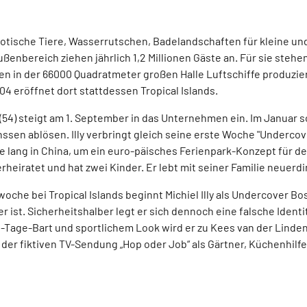
xotische Tiere, Wasserrutschen, Badelandschaften für kleine un
ßenbereich ziehen jährlich 1,2 Millionen Gäste an. Für sie stehe
llen in der 66000 Quadratmeter großen Halle Luftschiffe produzi
04 eröffnet dort stattdessen Tropical Islands.
y (54) steigt am 1. September in das Unternehmen ein. Im Januar 
sen ablösen. Illy verbringt gleich seine erste Woche "Undercover
e lang in China, um ein euro-päisches Ferienpark-Konzept für de
verheiratet und hat zwei Kinder. Er lebt mit seiner Familie neuer
woche bei Tropical Islands beginnt Michiel Illy als Undercover B
ist. Sicherheitshalber legt er sich dennoch eine falsche Identität
-Tage-Bart und sportlichem Look wird er zu Kees van der Linden.
 der fiktiven TV-Sendung „Hop oder Job“ als Gärtner, Küchenhilf