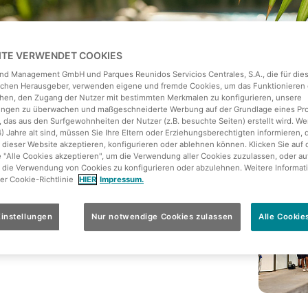
EITE VERWENDET COOKIES
land Management GmbH und Parques Reunidos Servicios Centrales, S.A., die für die
ichen Herausgeber, verwenden eigene und fremde Cookies, um das Funktionieren 
hen, den Zugang der Nutzer mit bestimmten Merkmalen zu konfigurieren, unsere
tungen zu überwachen und maßgeschneiderte Werbung auf der Grundlage eines Pro
 das aus den Surfgewohnheiten der Nutzer (z.B. besuchte Seiten) erstellt wird. We
4) Jahre alt sind, müssen Sie Ihre Eltern oder Erziehungsberechtigten informieren, 
 dieser Website akzeptieren, konfigurieren oder ablehnen können. Klicken Sie auf 
e "Alle Cookies akzeptieren", um die Verwendung aller Cookies zuzulassen, oder au
 die Verwendung von Cookies zu konfigurieren oder abzulehnen. Weitere Informat
denburgischen Krausnick, unweit von Berlin, ist
rer Cookie-Richtlinie
HIER
Impressum.
ebniswelt Europas. Sie befindet sich in der
le der Welt: 107 Meter hoch ist die ehemalige
instellungen
Nur notwendige Cookies zulassen
Alle Cookie