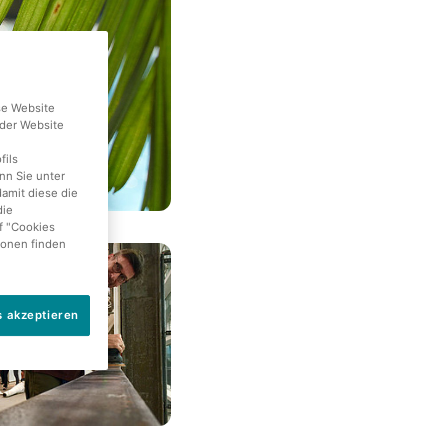
se Website
der Website
fils
nn Sie unter
damit diese die
die
f "Cookies
ionen finden
s akzeptieren