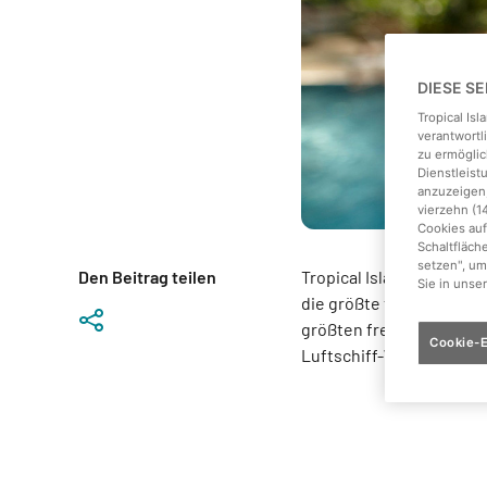
DIESE S
Tropical Is
verantwortl
zu ermöglic
Dienstleis
anzuzeigen,
vierzehn (1
Cookies auf
Schaltfläch
setzen", um
Den Beitrag teilen
Tropical Islands im bran
Sie in unse
die größte tropische Erl
größten freitragende Hal
Cookie-E
Luftschiff-Werft.