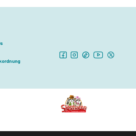
Qs
kordnung