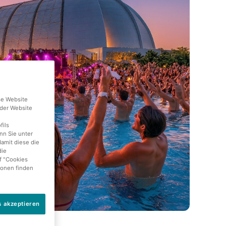
se Website
der Website
fils
nn Sie unter
damit diese die
die
f "Cookies
ionen finden
s akzeptieren