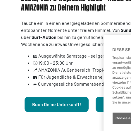
AMAZONIA zu Deinem Highlight
Tauche ein in einen energiegeladenen Sommerabend v
entspannter Momente unter freiem Himmel. Von
Sund
über
Surf-Action
bis hin zu gemütlichen
Chill-out-Sp
Wochenende zu etwas Unvergesslichem.
DIESE S
📅 Ausgewählte Samstage – sei gespannt!
Tropical Is
🕟 19:00 – 23:00 Uhr
verantwortl
zu ermöglic
📍 AMAZONIA Außenbereich, Tropical Islands
Dienstleis
👥 Für Jugendliche & Erwachsene
anzuzeigen,
vierzehn (1
☀️ 6 unvergessliche Sommerabende
Cookies auf
Schaltfläch
setzen", um
Sie in unse
Buch Deine Unterkunft!
Buch Dein Tic
Cookie-E