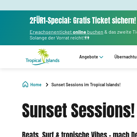
2FÜR1-Special: Gratis Ticket sichern!
Erwachsenenticket
online
buchen
& das zweite T
Solange der Vorrat reicht!👫
Angebote
Übernacht
Home
Sunset Sessions im Tropical Islands!
Sunset Sessions!
Beats, Surf & tropische Vibes – mach 