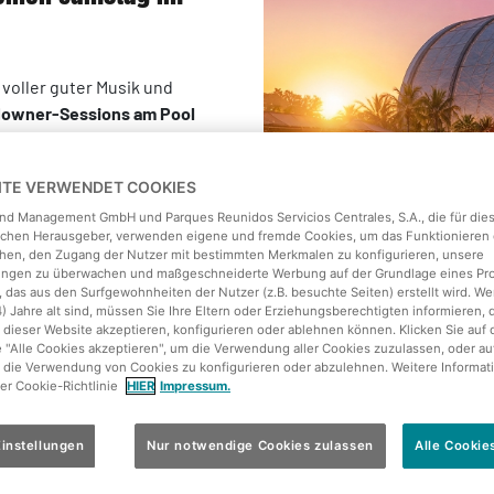
oller guter Musik und
owner-Sessions am Pool
ots
– hier wird Dein
EITE VERWENDET COOKIES
land Management GmbH und Parques Reunidos Servicios Centrales, S.A., die für die
ichen Herausgeber, verwenden eigene und fremde Cookies, um das Funktionieren 
hen, den Zugang der Nutzer mit bestimmten Merkmalen zu konfigurieren, unsere
tungen zu überwachen und maßgeschneiderte Werbung auf der Grundlage eines Pro
 das aus den Surfgewohnheiten der Nutzer (z.B. besuchte Seiten) erstellt wird. We
4) Jahre alt sind, müssen Sie Ihre Eltern oder Erziehungsberechtigten informieren, 
 dieser Website akzeptieren, konfigurieren oder ablehnen können. Klicken Sie auf 
e "Alle Cookies akzeptieren", um die Verwendung aller Cookies zuzulassen, oder au
 die Verwendung von Cookies zu konfigurieren oder abzulehnen. Weitere Informat
rer Cookie-Richtlinie
HIER
Impressum.
ket!
instellungen
Nur notwendige Cookies zulassen
Alle Cookie