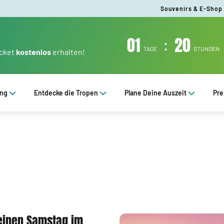
Souvenirs & E-Shop
01
:
20
TAGE
STUNDEN
icket
kostenlos
erhalten!
ung
Entdecke die Tropen
Plane Deine Auszeit
Pre
Deinen Samstag im