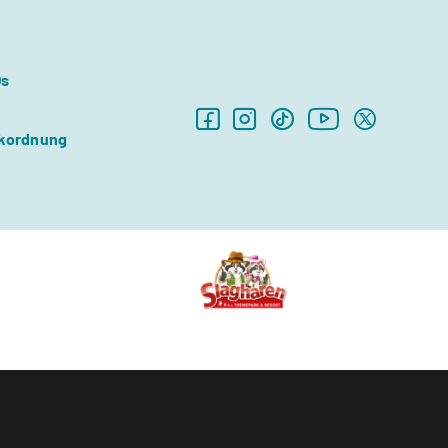
Qs
kordnung