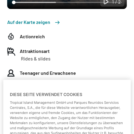
1/2
Auf der Karte zeigen
Actionreich
Attraktionsart
Rides & slides
Teenager und Erwachsene
Zugangsbeschränkungen
DIESE SEITE VERWENDET COOKIES
Minimale Größe: 120 cm
Minimales Gewicht: 40 kg
Tropical Island Management GmbH und Parques Reunidos Servicios
Centrales, S.A., die für diese Website verantwortlichen Herausgeber,
Begleitung eines Erwachsenen erforderlich:
verwenden eigene und fremde Cookies, um das Funktionieren der
Website zu ermöglichen, den Zugang der Nutzer mit bestimmten
Merkmalen zu konfigurieren, unsere Dienstleistungen zu überwachen
8 Jahre
und maßgeschneiderte Werbung auf der Grundlage eines Profils
anzuzeigen, das aus den Surfgewohnheiten der Nutzer (z.B. besuchte