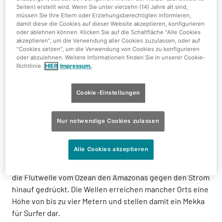
Seiten) erstellt wird. Wenn Sie unter vierzehn (14) Jahre alt sind,
Mehr Details anzeigen
müssen Sie Ihre Eltern oder Erziehungsberechtigten informieren,
damit diese die Cookies auf dieser Website akzeptieren, konfigurieren
oder ablehnen können. Klicken Sie auf die Schaltfläche "Alle Cookies
akzeptieren", um die Verwendung aller Cookies zuzulassen, oder auf
"Cookies setzen", um die Verwendung von Cookies zu konfigurieren
Nasser Nervenkitzel
oder abzulehnen. Weitere Informationen finden Sie in unserer Cookie-
Richtlinie
HIER
Impressum.
Pororoca - die stehende Welle
Tropical Islands macht es möglich: das Surfen in den
Cookie-Einstellungen
Tropen. Fühle Dich wie im Urlaub auf den Wellen Hawaiis
- und das in Brandenburg, ganz in der Nähe Berlins! Die
Nur notwendige Cookies zulassen
Attraktion trägt den stolzen Namen
Pororoca
, was so viel
wie „großes Grollen“ bedeutet. Das Phänomen tritt
Alle Cookies akzeptieren
einmal im Jahr am Amazonas auf. Ausgelöst durch die
Gezeiten wird bei Vollmond, besonders im März und April,
die Flutwelle vom Ozean den Amazonas gegen den Strom
hinauf gedrückt. Die Wellen erreichen mancher Orts eine
Höhe von bis zu vier Metern und stellen damit ein Mekka
für Surfer dar.