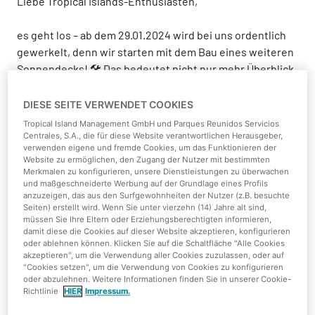
Liebe Tropical Islands-Enthusiasten,
es geht los – ab dem 29.01.2024 wird bei uns ordentlich
gewerkelt, denn wir starten mit dem Bau eines weiteren
Sonnendecks! 🛠️ Das bedeutet nicht nur mehr Überblick
über die Südsee, sondern vor allem mehr gemütliche
Liegeflächen für euch!
DIESE SEITE VERWENDET COOKIES
Tropical Island Management GmbH und Parques Reunidos Servicios
Ab dem 30.01.2024 wird der Sperrbereich relaxter – wir
Centrales, S.A., die für diese Website verantwortlichen Herausgeber,
verwenden eigene und fremde Cookies, um das Funktionieren der
nutzen die Schleusenzufahrt Süd-Ost des Hauptweges
Website zu ermöglichen, den Zugang der Nutzer mit bestimmten
nur noch in einzelnen Fällen für unseren
Merkmalen zu konfigurieren, unsere Dienstleistungen zu überwachen
und maßgeschneiderte Werbung auf der Grundlage eines Profils
Materialtransport. Klar, Sicherheit geht vor!
anzuzeigen, das aus den Surfgewohnheiten der Nutzer (z.B. besuchte
Seiten) erstellt wird. Wenn Sie unter vierzehn (14) Jahre alt sind,
Bitte merkt euch
: Vom 10.01. bis 20.02.2024 sind einige
müssen Sie Ihre Eltern oder Erziehungsberechtigten informieren,
Bereiche an der Südsee gesperrt. Ab dem 29.01. werden
damit diese die Cookies auf dieser Website akzeptieren, konfigurieren
oder ablehnen können. Klicken Sie auf die Schaltfläche "Alle Cookies
wir dann richtig in Baufieber geraten. Ab diesem
akzeptieren", um die Verwendung aller Cookies zuzulassen, oder auf
Zeitpunkt werden weitere Bereiche rund um
"Cookies setzen", um die Verwendung von Cookies zu konfigurieren
oder abzulehnen. Weitere Informationen finden Sie in unserer Cookie-
Wayangbühne, Golfplatz und einige Lodges angesteckt.
Richtlinie
HIER
Impressum.
Aber hey, das wird großartig!