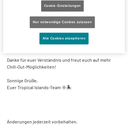
Die Zimmermanns-Action (Lärm) geht am 15.01.2024 los –
Cookie-Einstellungen
mit Gerüsten, Bohrungen, Stemmarbeiten und allem,
was dazugehört.
Nur notwendige Cookies zulassen
Wir wissen, es ist etwas turbulent, aber die
Alle Cookies akzeptieren
Veränderungen werden euer Tropical Islands-Erlebnis
noch relaxter machen.
Danke für euer Verständnis und freut euch auf mehr
Chill-Out-Möglichkeiten!
Sonnige Grüße,
Euer Tropical Islands-Team 🌞🏝️
Änderungen jederzeit vorbehalten.